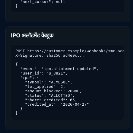
  "next_cursor": null

}
IPO अलॉटमेंट वेबहुक
POST https://customer.example/webhooks/smc-ace/ipo
X-Signature: sha256=ad4e9c...

{

  "event": "ipo.allotment.updated",

  "user_id": "u_8821",

  "ipo": {

    "symbol": "ACMESOL",

    "lot_applied": 2,

    "amount_blocked": 28980,

    "status": "ALLOTTED",

    "shares_credited": 65,

    "credited_at": "2026-04-27"

  }

}