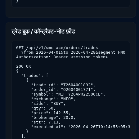
}
ट्रेड बुक / कॉन्ट्रैक्ट-नोट फ़ीड
GET /api/v1/smc-ace/orders/trades

  ?from=2026-04-01&to=2026-04-28&segment=FNO

Authorization: Bearer <session_token>

200 OK

{

  "trades": [

    {

      "trade_id": "T2604001892",

      "order_id": "O2604001771",

      "symbol": "NIFTY26APR22500CE",

      "exchange": "NFO",

      "side": "BUY",

      "qty": 50,

      "price": 142.55,

      "brokerage": 20.0,

      "stt": 7.13,

      "executed_at": "2026-04-26T10:14:55+05:30"

    }

  ],
