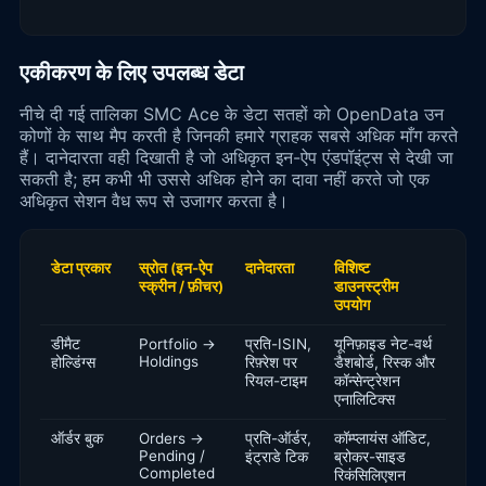
एकीकरण के लिए उपलब्ध डेटा
नीचे दी गई तालिका SMC Ace के डेटा सतहों को OpenData उन
कोणों के साथ मैप करती है जिनकी हमारे ग्राहक सबसे अधिक माँग करते
हैं। दानेदारता वही दिखाती है जो अधिकृत इन-ऐप एंडपॉइंट्स से देखी जा
सकती है; हम कभी भी उससे अधिक होने का दावा नहीं करते जो एक
अधिकृत सेशन वैध रूप से उजागर करता है।
डेटा प्रकार
स्रोत (इन-ऐप
दानेदारता
विशिष्ट
स्क्रीन / फ़ीचर)
डाउनस्ट्रीम
उपयोग
डीमैट
Portfolio →
प्रति-ISIN,
यूनिफ़ाइड नेट-वर्थ
Holdings
होल्डिंग्स
रिफ़्रेश पर
डैशबोर्ड, रिस्क और
रियल-टाइम
कॉन्सेन्ट्रेशन
एनालिटिक्स
ऑर्डर बुक
Orders →
प्रति-ऑर्डर,
कॉम्प्लायंस ऑडिट,
Pending /
इंट्राडे टिक
ब्रोकर-साइड
Completed
रिकंसिलिएशन