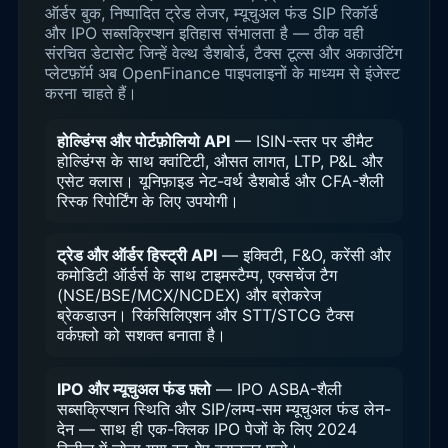
ऑर्डर बुक, निष्पादित ट्रेड लेजर, म्यूचुअल फंड SIP रिकॉर्ड
और IPO सब्सक्रिप्शन इतिहास संभालता है — ठीक वही
संरचित डेटासेट जिन्हें वेल्थ डैशबोर्ड, टैक्स टूल्स और अकाउंटिंग
प्लेटफ़ॉर्म अब OpenFinance पाइपलाइनों के माध्यम से इंजेस्ट
करना चाहते हैं।
होल्डिंग्स और पोर्टफ़ोलियो API
— ISIN-स्तर पर डीमैट
होल्डिंग्स के साथ क्वांटिटी, औसत लागत, LTP, P&L और
एसेट क्लास। यूनिफ़ाइड नेट-वर्थ डैशबोर्ड और CFA-शैली
रिस्क रिपोर्टिंग के लिए उपयोगी।
ट्रेड और ऑर्डर हिस्ट्री API
— इक्विटी, F&O, करेंसी और
कमोडिटी ऑर्डर्स के साथ टाइमस्टैम्प, एक्सचेंज टैग
(NSE/BSE/MCX/NCDEX) और ब्रोकरेज
ब्रेकडाउन। रिकंसिलिएशन और STT/STCG टैक्स
वर्कफ़्लो को सशक्त बनाता है।
IPO और म्यूचुअल फंड फ़्लो
— IPO ASBA-शैली
सब्सक्रिप्शन स्थिति और SIP/लम्प-सम म्यूचुअल फंड लेन-
देन — साथ ही एक-क्लिक IPO पेजों के लिए 2024