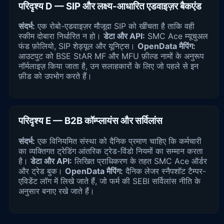
परिदृश्य D — SIP और लक्ष्य-आधारित एडवाइज़र बैकएंड
संदर्भ:
एक रोबो-एडवाइज़र मौजूदा SIP को खींचता है ताकि वही
स्कीम दोबारा निर्धारित न हो।
डेटा और API:
SMC Ace म्यूचुअल
फंड फ़ोलियो, SIP शेड्यूल और यूनिट्स।
OpenData मैपिंग:
आउटपुट को BSE StAR MF और MFU फ़ील्ड नामों के अनुरूप
नॉर्मलाइज़ किया जाता है, उन सलाहकारों के लिए जो पहले से इन
फ़ीड को उपभोग करते हैं।
परिदृश्य E — B2B कॉम्प्लायंस और सर्विलांस
संदर्भ:
एक विनियमित संस्था को दैनिक प्रमाण चाहिए कि कर्मचारी
का व्यक्तिगत ट्रेडिंग आंतरिक ट्रेड-विंडो नियमों का सम्मान करता
है।
डेटा और API:
लिखित प्राधिकरण के तहत SMC Ace ऑर्डर
और ट्रेड बुक।
OpenData मैपिंग:
दैनिक लेजर स्नैपशॉट टैम्पर-
एविडेंट लॉग में लिखे जाते हैं, जो फर्म की SEBI सर्विलांस नीति के
अनुसार बनाए रखे जाते हैं।