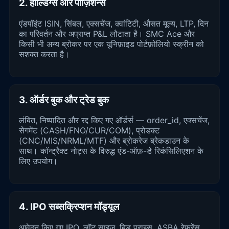
2. होल्डिंग्स और पोज़िशन्स
एंडपॉइंट ISIN, सिंबल, एक्सचेंज, क्वांटिटी, औसत मूल्य, LTP, दिन
का परिवर्तन और अप्राप्त P&L लौटाता है। SMC Ace और
किसी भी अन्य ब्रोकर पर एक यूनिफ़ाइड पोर्टफ़ोलियो स्क्रीन को
सशक्त करता है।
3. ऑर्डर बुक और ट्रेड बुक
लंबित, निष्पादित और रद्द किए गए ऑर्डर्स — order_id, एक्सचेंज,
सेगमेंट (CASH/FNO/CUR/COM), प्रोडक्ट
(CNC/MIS/NRML/MTF) और ब्रोकरेज ब्रेकडाउन के
साथ। कॉन्ट्रैक्ट नोट्स के विरुद्ध एंड-ऑफ़-डे रिकंसिलिएशन के
लिए उपयोग।
4. IPO सब्सक्रिप्शन मॉड्यूल
आवेदन किए गए IPO, लॉट साइज़, बिड प्राइस, ASBA रेफ़रेंस,