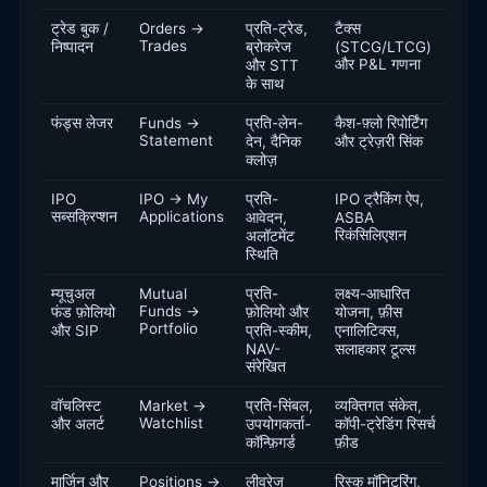
ट्रेड बुक /
Orders →
प्रति-ट्रेड,
टैक्स
Trades
निष्पादन
ब्रोकरेज
(STCG/LTCG)
और P&L गणना
और STT
के साथ
फंड्स लेजर
Funds →
प्रति-लेन-
कैश-फ़्लो रिपोर्टिंग
Statement
देन, दैनिक
और ट्रेज़री सिंक
क्लोज़
IPO
IPO → My
प्रति-
IPO ट्रैकिंग ऐप,
सब्सक्रिप्शन
Applications
आवेदन,
ASBA
रिकंसिलिएशन
अलॉटमेंट
स्थिति
म्यूचुअल
Mutual
प्रति-
लक्ष्य-आधारित
Funds →
फंड फ़ोलियो
फ़ोलियो और
योजना, फ़ीस
Portfolio
और SIP
प्रति-स्कीम,
एनालिटिक्स,
NAV-
सलाहकार टूल्स
संरेखित
वॉचलिस्ट
Market →
प्रति-सिंबल,
व्यक्तिगत संकेत,
Watchlist
और अलर्ट
उपयोगकर्ता-
कॉपी-ट्रेडिंग रिसर्च
कॉन्फ़िगर्ड
फ़ीड
मार्जिन और
Positions →
लीवरेज
रिस्क मॉनिटरिंग,