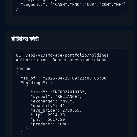
  "segments": ["CASH","FNO","CUR","COM","MF"]

}
होल्डिंग्स क्वेरी
GET /api/v1/smc-ace/portfolio/holdings

Authorization: Bearer <session_token>

200 OK

{

  "as_of": "2026-04-28T09:21:00+05:30",

  "holdings": [

    {

      "isin": "INE002A01018",

      "symbol": "RELIANCE",

      "exchange": "NSE",

      "quantity": 42,

      "avg_price": 2780.55,

      "ltp": 2914.30,

      "pnl": 5617.50,

      "product": "CNC"

    }

  ]
