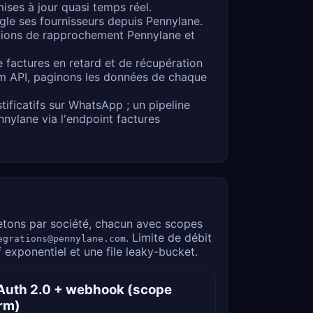
es à jour quasi temps réel.
le ses fournisseurs depuis Pennylane.
estions de rapprochement Pennylane et
e factures en retard et de récupération
irm API, paginons les données de chaque
tificatifs sur WhatsApp ; un pipeline
nnylane via l'endpoint factures
etons par société, chacun avec scopes
. Limite de débit
egrations@pennylane.com
exponentiel et une file leaky-bucket.
Auth 2.0 + webhook (scope
rm)