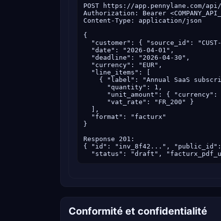
POST https://app.pennylane.com/api/
Authorization: Bearer <COMPANY_API_
Content-Type: application/json

{

  "customer": { "source_id": "CUST-
  "date": "2026-04-01",

  "deadline": "2026-04-30",

  "currency": "EUR",

  "line_items": [

    { "label": "Annual SaaS subscri
      "quantity": 1,

      "unit_amount": { "currency": 
      "vat_rate": "FR_200" }

  ],

  "format": "facturx"

}

Response 201:

{ "id": "inv_8f42...", "public_id":
  "status": "draft", "facturx_pdf_
Conformité et confidentialité