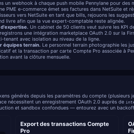
s un webhook à chaque push mobile Pennylane pour des mis
e PME e-commerce émet ses factures dans NetSuite et règ
isseurs vers NetSuite en tant que bills, rejouons les sugg
nd livre afin que la vue expert-comptable reste alignée.
 d'expertise.
Un cabinet de 50 clients veut suivre les KPI d
registrons une intégration marketplace OAuth 2.0 sur la F
-tenant avec isolation au niveau de la ligne.
r équipes terrain.
Le personnel terrain photographie les jus
catif et la transaction par carte Compte Pro associée à Pe
tion avant la clôture mensuelle.
kens générés depuis les paramètres du compte (plusieurs j
place nécessitent un enregistrement OAuth 2.0 auprès de
int
duction et sandbox confondues — entourez avec un backoff 
Export des transactions Compte
O
Pro
Fi