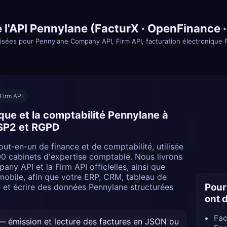
e l'API Pennylane (FacturX · OpenFinance 
orisées pour Pennylane Company API, Firm API, facturation électroniqu
Firm API
que et la comptabilité Pennylane à
DSP2 et RGPD
out-en-un de finance et de comptabilité, utilisée
00 cabinets d'expertise comptable. Nous livrons
ny API et la Firm API officielles, ainsi que
obile, afin que votre ERP, CRM, tableau de
Pour
re et écrire des données Pennylane structurées
ont d
Fac
 émission et lecture des factures en JSON ou