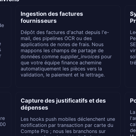
Ingestion des factures
S
fournisseurs
P
de
Dépôt des factures d'achat depuis l'e-
Le
mail, des pipelines OCR ou des
Pe
e
applications de notes de frais. Nous
SE
s
mappons les champs de partage de
vi
r
données comme
supplier_invoices
pour
so
que votre équipe finance achemine
tr
automatiquement les pièces vers la
validation, le paiement et le lettrage.
Capture des justificatifs et des
Po
dépenses
La
re
l'
Les hooks push mobiles déclenchent une
400
ca
notification par transaction par carte du
de
Compte Pro ; nous les branchons sur