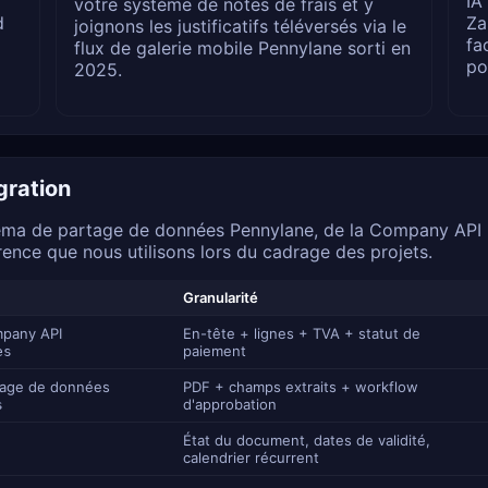
IA
votre système de notes de frais et y
d
Za
joignons les justificatifs téléversés via le
fa
flux de galerie mobile Pennylane sorti en
po
2025.
gration
éma de partage de données Pennylane, de la Company API pu
érence que nous utilisons lors du cadrage des projets.
Granularité
mpany API
En-tête + lignes + TVA + statut de
paiement
es
tage de données
PDF + champs extraits + workflow
d'approbation
s
État du document, dates de validité,
calendrier récurrent