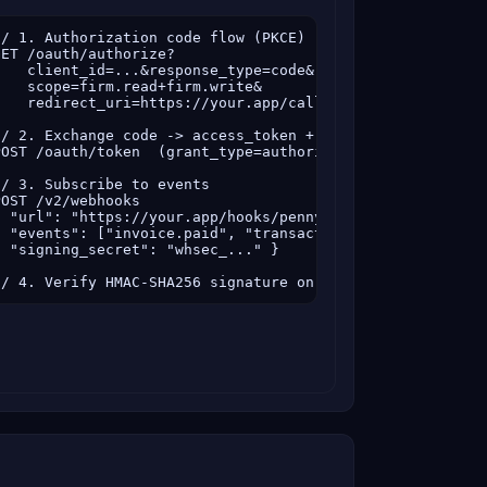
// 1. Authorization code flow (PKCE)

GET /oauth/authorize?

    client_id=...&response_type=code&

    scope=firm.read+firm.write&

    redirect_uri=https://your.app/callback

// 2. Exchange code -> access_token + refresh_token

POST /oauth/token  (grant_type=authorization_code)

pt_url

q/s
// 3. Subscribe to events

POST /v2/webhooks

{ "url": "https://your.app/hooks/pennylane",

  "events": ["invoice.paid", "transaction.created"],

  "signing_secret": "whsec_..." }

// 4. Verify HMAC-SHA256 signature on every delivery