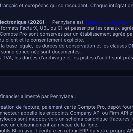
rançais et européens qui se recoupent. Chaque intégration 
électronique (2026)
— Pennylane est
Plateforme Agréée (P
 formats FacturX, UBL ou CII et passer par les canaux agré
Compte Pro sont conservés par un établissement agréé par 
du client et le consentement explicite.
a base légale, les durées de conservation et les clauses DP
personne concernée sont documentés.
TVA, les durées d'archivage et les pistes d'audit sont prés
financier alimenté par Pennylane :
éation de facture, paiement carte Compte Pro, dépôt fourn
necteur appelle les endpoints Company API ou Firm API e
yloads sont mappés vers un schéma canonique (factures, tr
vec un cloisonnement au niveau de la ligne.
utils BI en aval, l'écriture en retour ERP ou votre propre 