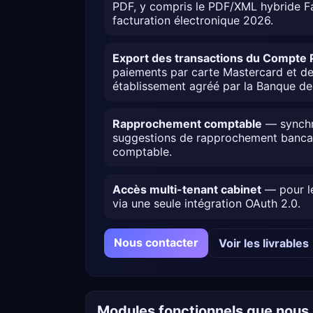
PDF, y compris le PDF/XML hybride Fac
facturation électronique 2026.
Export des transactions du Compte 
paiements par carte Mastercard et d
établissement agréé par la Banque de
Rapprochement comptable
— synchro
suggestions de rapprochement bancair
comptable.
Accès multi-tenant cabinet
— pour le
via une seule intégration OAuth 2.0.
Nous contacter
Voir les livrables
Modules fonctionnels que nous 