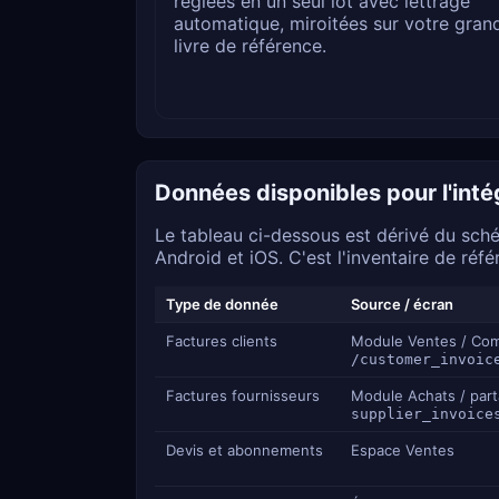
réglées en un seul lot avec lettrage
automatique, miroitées sur votre gran
livre de référence.
Données disponibles pour l'inté
Le tableau ci-dessous est dérivé du sch
Android et iOS. C'est l'inventaire de réf
Type de donnée
Source / écran
Factures clients
Module Ventes / Co
/customer_invoic
Factures fournisseurs
Module Achats / par
supplier_invoice
Devis et abonnements
Espace Ventes