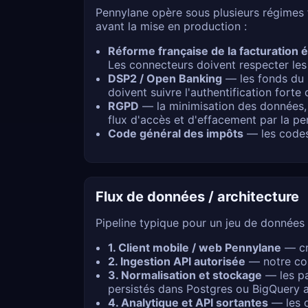
Pennylane opère sous plusieurs régimes f
avant la mise en production :
Réforme française de la facturation 
Les connecteurs doivent respecter les
DSP2 / Open Banking
— les fonds du 
doivent suivre l'authentification forte 
RGPD
— la minimisation des données, l
flux d'accès et d'effacement par la 
Code général des impôts
— les codes 
Flux de données / architecture
Pipeline typique pour un jeu de données 
1. Client mobile / web Pennylane
— cr
2. Ingestion API autorisée
— notre con
3. Normalisation et stockage
— les pa
persistés dans Postgres ou BigQuery a
4. Analytique et API sortantes
— les o