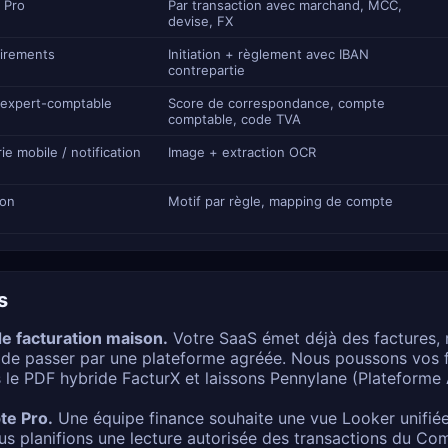
 Pro
Par transaction avec marchand, MCC,
devise, FX
virements
Initiation + règlement avec IBAN
contrepartie
 expert-comptable
Score de correspondance, compte
comptable, code TVA
ie mobile / notification
Image + extraction OCR
ion
Motif par règle, mapping de compte
s
e facturation maison.
Votre SaaS émet déjà des factures, m
 de passer par une plateforme agréée. Nous poussons vos f
s le PDF hybride FacturX et laissons Pennylane (Plateforme 
te Pro.
Une équipe finance souhaite une vue Looker unifié
us planifions une lecture autorisée des transactions du Co