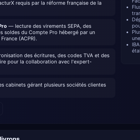
Fac
turX requis par la réforme française de la
Flu
tra
Dép
pou
Pro
— lecture des virements SEPA, des
Plu
es soldes du Compte Pro hébergé par un
une
 France (ACPR).
IBA
éta
nisation des écritures, des codes TVA et des
e pour la collaboration avec l'expert-
s cabinets gérant plusieurs sociétés clientes
livrons