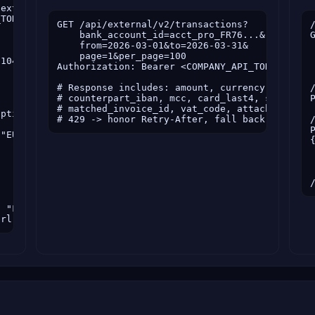
external/v2/customer_invoices

TOKEN>

GET /api/external/v2/transactions?

    bank_account_id=acct_pro_FR76...&

    from=2026-03-01&to=2026-03-31&

    page=1&per_page=100

1042" },

Authorization: Bearer <COMPANY_API_TOKEN>

# Response includes: amount, currency, label,

# counterpart_iban, mcc, card_last4, status,

# matched_invoice_id, vat_code, attached_recei
ption",

# 429 -> honor Retry-After, fall back to 1 re
"EUR", "value": "1200.00" },

 "F2026-000123",

url": "https://..." }