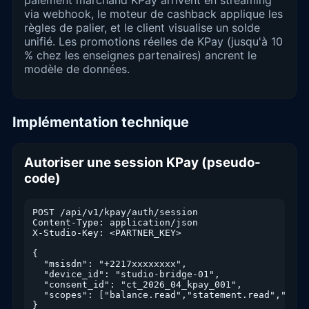
via webhook, le moteur de cashback applique les
règles de palier, et le client visualise un solde
unifié. Les promotions réelles de KPay (jusqu'à 10
% chez les enseignes partenaires) ancrent le
modèle de données.
Implémentation technique
Autoriser une session KPay (pseudo-
code)
POST /api/v1/kpay/auth/session

Content-Type: application/json

X-Studio-Key: <PARTNER_KEY>

{

  "msisdn": "+2217xxxxxxxx",

  "device_id": "studio-bridge-01",

  "consent_id": "ct_2026_04_kpay_001",

  "scopes": ["balance.read","statement.read","paym
}
