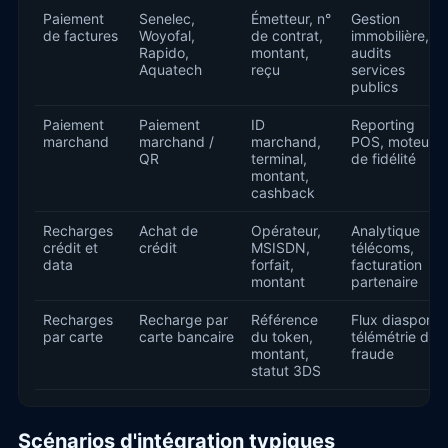
Paiement
Senelec,
Émetteur, n°
Gestion
de factures
Woyofal,
de contrat,
immobilière,
Rapido,
montant,
audits
Aquatech
reçu
services
publics
Paiement
Paiement
ID
Reporting
marchand
marchand /
marchand,
POS, moteurs
QR
terminal,
de fidélité
montant,
cashback
Recharges
Achat de
Opérateur,
Analytique
crédit et
crédit
MSISDN,
télécoms,
data
forfait,
facturation
montant
partenaire
Recharges
Recharge par
Référence
Flux diaspora,
par carte
carte bancaire
du token,
télémétrie de
montant,
fraude
statut 3DS
Scénarios d'intégration typiques