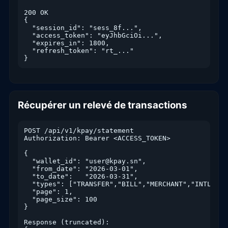
200 OK

{

  "session_id": "sess_8f...",

  "access_token": "eyJhbGciOi...",

  "expires_in": 1800,

  "refresh_token": "rt_..."

}
Récupérer un relevé de transactions
POST /api/v1/kpay/statement

Authorization: Bearer <ACCESS_TOKEN>

{

  "wallet_id": "user@kpay.sn",

  "from_date": "2026-03-01",

  "to_date":   "2026-03-31",

  "types": ["TRANSFER","BILL","MERCHANT","INTL"],

  "page": 1,

  "page_size": 100

}

Response (truncated):
