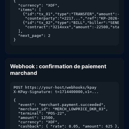
{

  "currency": "XOF",

  "items": [

    {"id":"tx_01","type":"TRANSFER","amount":-15000
     "counterparty":"+2217...","ref":"KP-2026-..."
    {"id":"tx_02","type":"BILL","biller":"SENELEC",
     "contract":"3214xxx","amount":-22500,"status":
  ],

  "next_page": 2

}
Webhook : confirmation de paiement
marchand
POST https://your-host/webhooks/kpay

X-KPay-Signature: t=1714400000,v1=...

{

  "event": "merchant.payment.succeeded",

  "merchant_id": "MERCH_LOWPRICE_DKR_03",

  "terminal": "POS-22",

  "amount": 12500,

  "currency": "XOF",

  "cashback": { "rate": 0.05, "amount": 625 },
