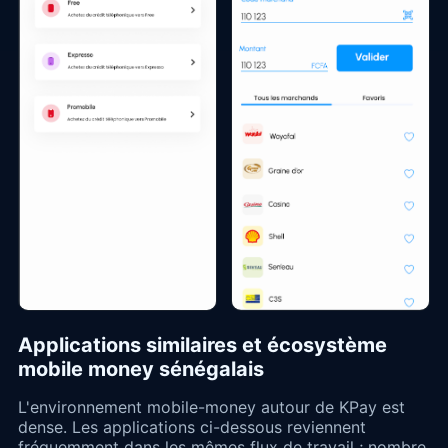
Applications similaires et écosystème
mobile money sénégalais
L'environnement mobile-money autour de KPay est
dense. Les applications ci-dessous reviennent
fréquemment dans les mêmes flux de travail ; nombre